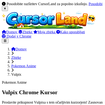
Posodobite razširitev CursorLand za popolno izkušnjo.
Posodobi
Domov
Zbirke
Moja zbirka
Kako uporabljati
Dodaj v Chrome
Domov
Zbirke
Pokemon Anime
Vulpix
Pokemon Anime
Vulpix Chrome Kursor
Proslavite prikupnost Vulpixa s tem očarljivim kurzorjem! Zasnovan