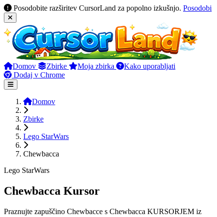
Posodobite razširitev CursorLand za popolno izkušnjo.
Posodobi
Domov
Zbirke
Moja zbirka
Kako uporabljati
Dodaj v Chrome
Domov
Zbirke
Lego StarWars
Chewbacca
Lego StarWars
Chewbacca Kursor
Praznujte zapuščino Chewbacce s Chewbacca KURSORJEM iz