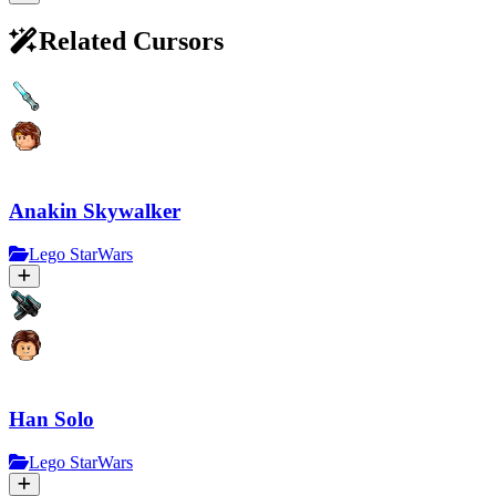
Related Cursors
Anakin Skywalker
Lego StarWars
Han Solo
Lego StarWars