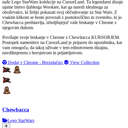
naše Lego StarWars kolekcije na CursorLand. Ta legendarni dizajn
ujame bistvo ljubkega Wookiee, kar ga naredi idealnega za
oboževalce, ki želijo pokazati svoj občudovanje za Star Wars. Z
vsakim klikom se boste povezali z pustolovščino in zvestobo, ki jo
Chewbacca predstavlja, izboljšujejoč vaše brskanje v Chrome z
njegovim duhom.
Povišajte svoje brskanje v Chrome z Chewbacca KURSORJEM.
Postopek namestitve na CursorLand je prijazen do uporabnika, kar
vam omogoča, da takoj uživate v tem edinstvenem dizajnu,
navdihnjenem s herojstvom in prijateljstvom.
Dodaj v Chrome - Brezplačno
View Collection
Chewbacca
Lego StarWars