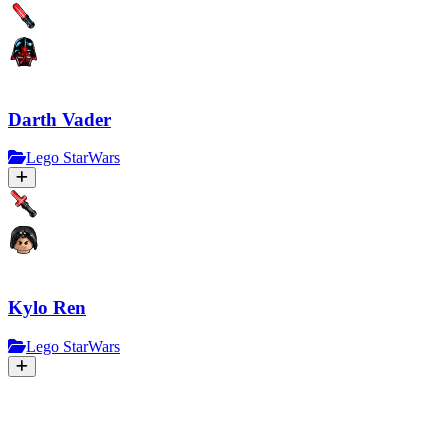
Darth Vader
Lego StarWars
Kylo Ren
Lego StarWars