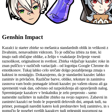
Genshin Impact
Kazalci iz starter zbirke so mešanica standardnih oblik in velikosti z
živahnim, nenavadnim videzom. To je odlična izbira za tiste, ki
imajo radi običajne oblike, a želijo v vsakdanje življenje vnesti
raznolikost, originalnost in svetlost. Zbirka vključuje kazalec roke in
znan puščico v različnih variacijah - od logotipa Google Chrome do
emotikonov. Tukaj lahko celo srečate dolgo pozabljenega zmaja s
kaktusi in nostalgijo. Dokazujemo, da je standardni kazalec lahko
zanimiv in privlačen. Različne barve, oblike, teksture in zanimiva
zasnova vam bodo pomagale izbrati kazalec po vašem okusu ali ga
spremeniti vsak dan, odvisno od razpoloženja ali opravljenih nalog.
Spreminjanje kazalcev v brskalniku je zelo preprosto - samo
namestite razširitev in naložite zbirko na svojo napravo. Zabavni in
zanimivi kazalci ne bodo le popestrili delovnih dni, ampak tudi, na
primer, pomagali narediti katero koli predstavitev bolj zanimivo, in s
pomočjo še posebej svetlih kazalcev tudi pritegniti pozornost na