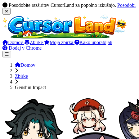
Posodobite razširitev CursorLand za popolno izkušnjo.
Posodobi
Domov
Zbirke
Moja zbirka
Kako uporabljati
Dodaj v Chrome
Domov
Zbirke
Genshin Impact