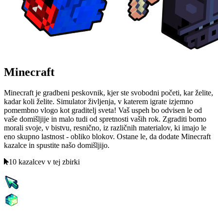
Minecraft
Minecraft je gradbeni peskovnik, kjer ste svobodni početi, kar želite,
kadar koli želite. Simulator življenja, v katerem igrate izjemno
pomembno vlogo kot graditelj sveta! Vaš uspeh bo odvisen le od
vaše domišljije in malo tudi od spretnosti vaših rok. Zgraditi bomo
morali svoje, v bistvu, resnično, iz različnih materialov, ki imajo le
eno skupno lastnost - obliko blokov. Ostane le, da dodate Minecraft
kazalce in spustite našo domišljijo.
10 kazalcev v tej zbirki