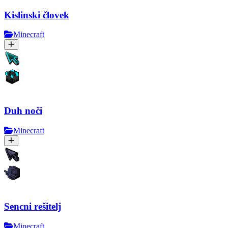
Kislinski človek
Minecraft
Duh noči
Minecraft
Sencni rešitelj
Minecraft