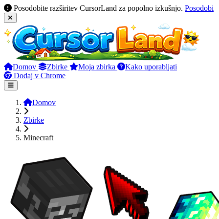
Posodobite razširitev CursorLand za popolno izkušnjo.
Posodobi
Domov
Zbirke
Moja zbirka
Kako uporabljati
Dodaj v Chrome
Domov
Zbirke
Minecraft