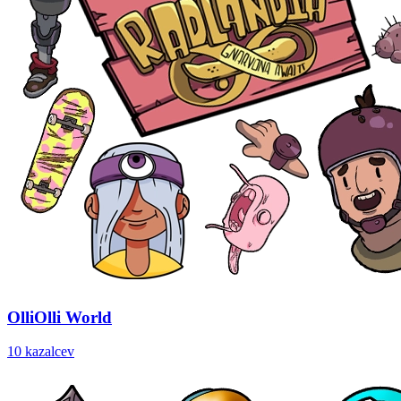
OlliOlli World
10 kazalcev