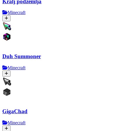
Kralj podzemlja
Minecraft
Duh Summoner
Minecraft
GigaChad
Minecraft