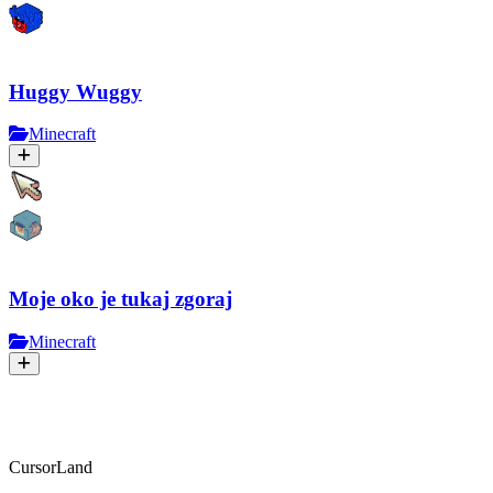
Huggy Wuggy
Minecraft
Moje oko je tukaj zgoraj
Minecraft
CursorLand