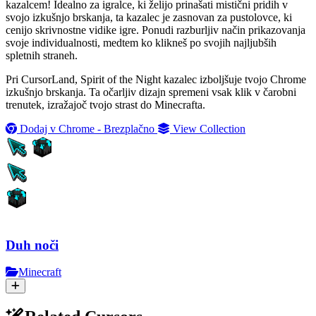
kazalcem! Idealno za igralce, ki želijo prinašati mistični pridih v
svojo izkušnjo brskanja, ta kazalec je zasnovan za pustolovce, ki
cenijo skrivnostne vidike igre. Ponudi razburljiv način prikazovanja
svoje individualnosti, medtem ko klikneš po svojih najljubših
spletnih straneh.
Pri CursorLand, Spirit of the Night kazalec izboljšuje tvojo Chrome
izkušnjo brskanja. Ta očarljiv dizajn spremeni vsak klik v čarobni
trenutek, izražajoč tvojo strast do Minecrafta.
Dodaj v Chrome - Brezplačno
View Collection
Duh noči
Minecraft