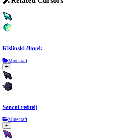
Related Cursors
Kislinski človek
Minecraft
Sencni rešitelj
Minecraft