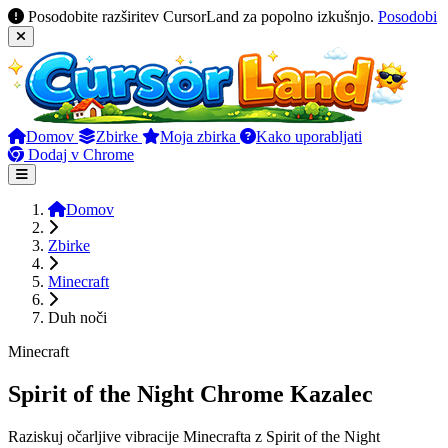
Posodobite razširitev CursorLand za popolno izkušnjo.
Posodobi
Domov
Zbirke
Moja zbirka
Kako uporabljati
Dodaj v Chrome
Domov
Zbirke
Minecraft
Duh noči
Minecraft
Spirit of the Night Chrome Kazalec
Raziskuj očarljive vibracije Minecrafta z Spirit of the Night