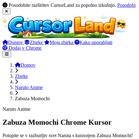
Posodobite razširitev CursorLand za popolno izkušnjo.
Posodobi
Domov
Zbirke
Moja zbirka
Kako uporabljati
Dodaj v Chrome
Domov
Zbirke
Naruto Anime
Zabuza Momochi
Naruto Anime
Zabuza Momochi Chrome Kursor
Potopite se v razburljiv svet Naruta s kurzorjem Zabuza Momochi!