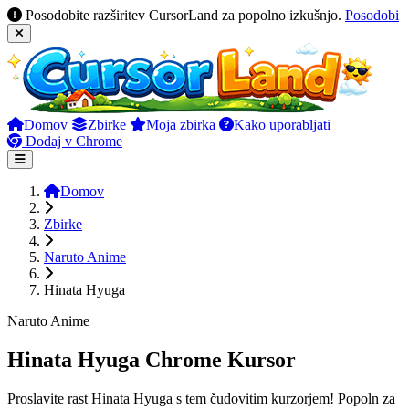
Posodobite razširitev CursorLand za popolno izkušnjo.
Posodobi
Domov
Zbirke
Moja zbirka
Kako uporabljati
Dodaj v Chrome
Domov
Zbirke
Naruto Anime
Hinata Hyuga
Naruto Anime
Hinata Hyuga Chrome Kursor
Proslavite rast Hinata Hyuga s tem čudovitim kurzorjem! Popoln za