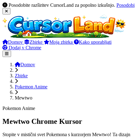
Posodobite razširitev CursorLand za popolno izkušnjo.
Posodobi
Domov
Zbirke
Moja zbirka
Kako uporabljati
Dodaj v Chrome
Domov
Zbirke
Pokemon Anime
Mewtwo
Pokemon Anime
Mewtwo Chrome Kursor
Stopite v mistični svet Pokemona s kurzorjem Mewtwo! Ta dizajn