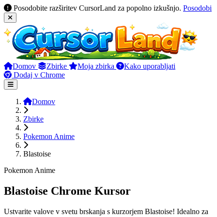
Posodobite razširitev CursorLand za popolno izkušnjo.
Posodobi
Domov
Zbirke
Moja zbirka
Kako uporabljati
Dodaj v Chrome
Domov
Zbirke
Pokemon Anime
Blastoise
Pokemon Anime
Blastoise Chrome Kursor
Ustvarite valove v svetu brskanja s kurzorjem Blastoise! Idealno za