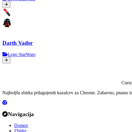
Darth Vader
Lego StarWars
Curs
Najboljša zbirka prilagojenih kazalcev za Chrome. Zabavno, pisano i
Navigacija
Domov
Zbirke