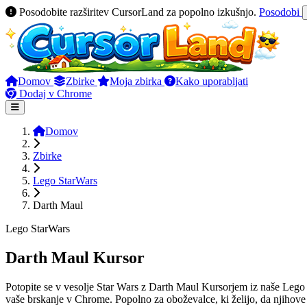
Posodobite razširitev CursorLand za popolno izkušnjo.
Posodobi
Domov
Zbirke
Moja zbirka
Kako uporabljati
Dodaj v Chrome
Domov
Zbirke
Lego StarWars
Darth Maul
Lego StarWars
Darth Maul Kursor
Potopite se v vesolje Star Wars z Darth Maul Kursorjem iz naše Lego 
vaše brskanje v Chrome. Popolno za oboževalce, ki želijo, da njihove