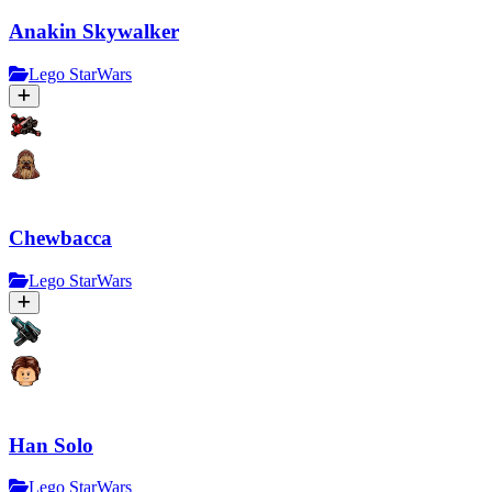
Anakin Skywalker
Lego StarWars
Chewbacca
Lego StarWars
Han Solo
Lego StarWars