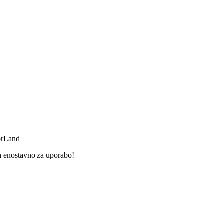
orLand
n enostavno za uporabo!