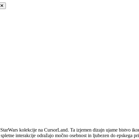
StarWars kolekcije na CursorLand. Ta izjemen dizajn ujame bistvo ikon
 spletne interakcije odražajo močno osebnost in ljubezen do epskega p