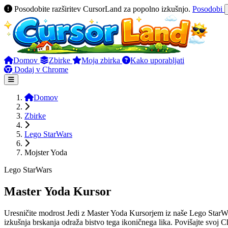
Posodobite razširitev CursorLand za popolno izkušnjo.
Posodobi
Domov
Zbirke
Moja zbirka
Kako uporabljati
Dodaj v Chrome
Domov
Zbirke
Lego StarWars
Mojster Yoda
Lego StarWars
Master Yoda Kursor
Uresničite modrost Jedi z Master Yoda Kursorjem iz naše Lego StarWar
izkušnja brskanja odraža bistvo tega ikoničnega lika. Povišajte svoj 