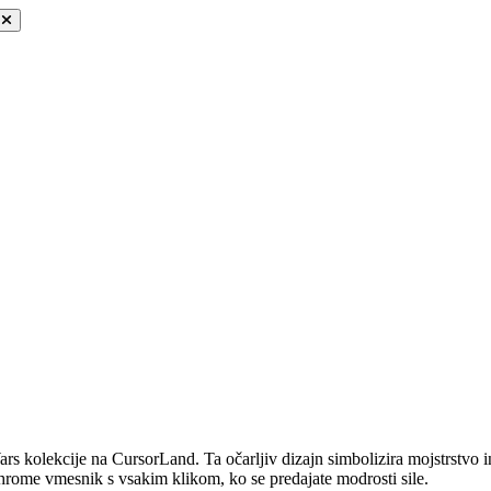
s kolekcije na CursorLand. Ta očarljiv dizajn simbolizira mojstrstvo in
Chrome vmesnik s vsakim klikom, ko se predajate modrosti sile.