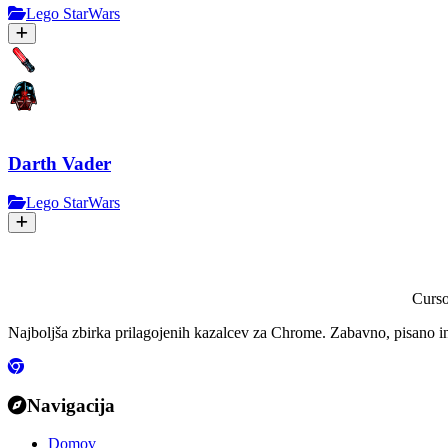
Lego StarWars
Darth Vader
Lego StarWars
Curs
Najboljša zbirka prilagojenih kazalcev za Chrome. Zabavno, pisano i
Navigacija
Domov