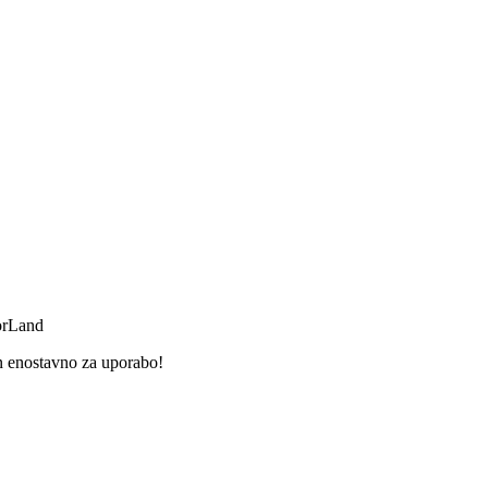
orLand
n enostavno za uporabo!