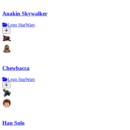
Anakin Skywalker
Lego StarWars
Chewbacca
Lego StarWars
Han Solo